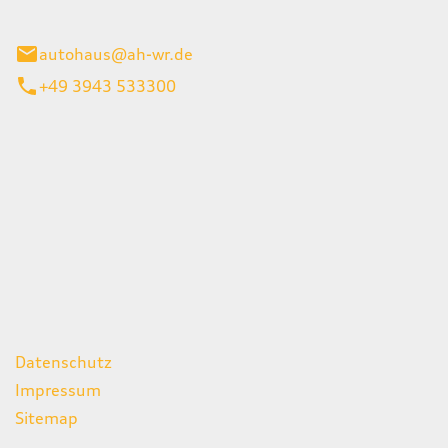
gerode
autohaus@ah-wr.de
+49 3943 533300
iten
itag
07:00 - 18:00 Uhr
08:00 - 13:00 Uhr
geschlossen
ks
Datenschutz
Impressum
Sitemap