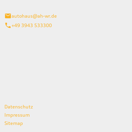
gerode
autohaus@ah-wr.de
+49 3943 533300
iten
itag
07:00 - 18:00 Uhr
08:00 - 13:00 Uhr
geschlossen
ks
Datenschutz
Impressum
Sitemap