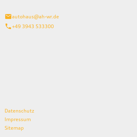
gerode
autohaus@ah-wr.de
+49 3943 533300
iten
itag
07:00 - 18:00 Uhr
08:00 - 13:00 Uhr
geschlossen
ks
Datenschutz
Impressum
Sitemap