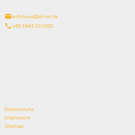
gerode
autohaus@ah-wr.de
+49 3943 533300
iten
itag
07:00 - 18:00 Uhr
08:00 - 13:00 Uhr
geschlossen
ks
Datenschutz
Impressum
Sitemap