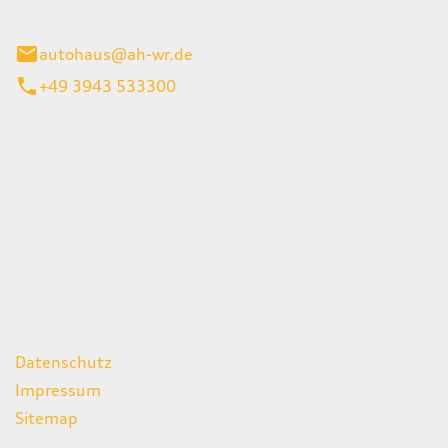
gerode
autohaus@ah-wr.de
+49 3943 533300
iten
itag
07:00 - 18:00 Uhr
08:00 - 13:00 Uhr
geschlossen
ks
Datenschutz
Impressum
Sitemap