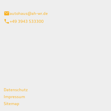
gerode
autohaus@ah-wr.de
+49 3943 533300
iten
itag
07:00 - 18:00 Uhr
08:00 - 13:00 Uhr
geschlossen
ks
Datenschutz
Impressum
Sitemap