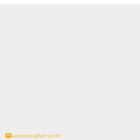
Wernigerode GmbH
g 45
gerode
autohaus@ah-wr.de