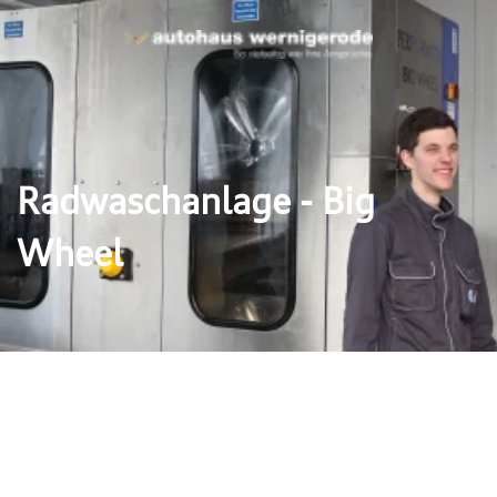
Radwaschanlage - Big
Wheel
 - Big Wheel
 “Big Wheel” werden vier