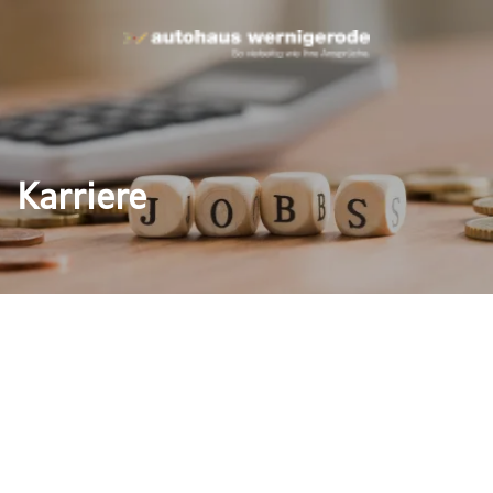
Karriere
n, sondern
ufnehmen!
 nach motivierten und
nsere Liebe zum